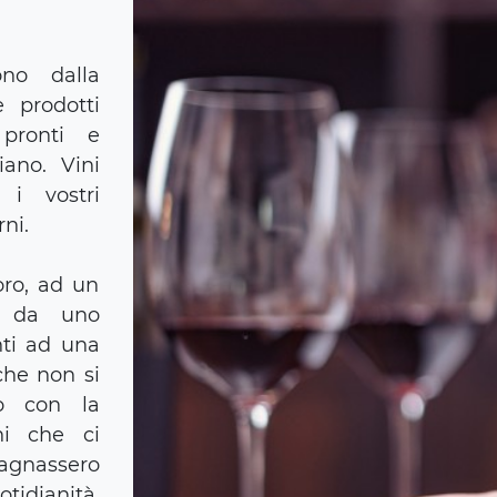
no dalla
e prodotti
, pronti e
iano. Vini
i vostri
rni.
oro, ad un
; da uno
nti ad una
he non si
o con la
ni che ci
agnassero
dianità,