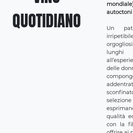
mondiale
QUOTIDIANO
autoctoni 
Un pat
irripeti
orgoglios
lungh
all’esper
delle don
compongo
addentra
sconfin
selezio
espriman
qualità e
con la fi
offrire ai 