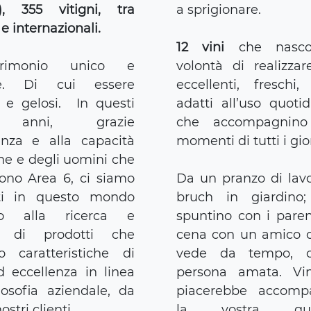
), 355 vitigni, tra
a sprigionare.
e internazionali.
12 vini
che nasco
rimonio unico e
volontà di realizzar
bile. Di cui essere
eccellenti, freschi
i e gelosi. In questi
adatti all’uso quotid
i anni, grazie
che accompagnino 
ienza e alla capacità
momenti di tutti i gio
ne e degli uomini che
no Area 6, ci siamo
Da un pranzo di lav
ti in questo mondo
bruch in giardino
ato alla ricerca e
spuntino con i pare
ne di prodotti che
cena con un amico c
o caratteristiche di
vede da tempo, 
d eccellenza in linea
persona amata. Vi
losofia aziendale, da
piacerebbe accomp
nostri clienti.
la vostra quoti